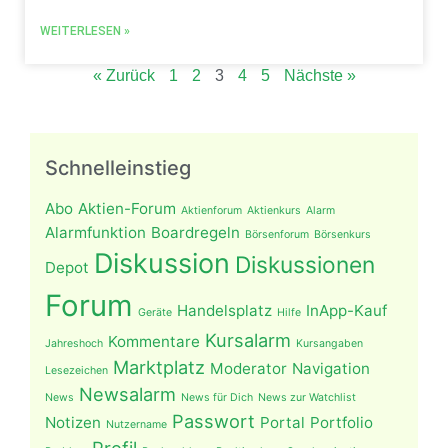
WEITERLESEN »
« Zurück
1
2
3
4
5
Nächste »
Schnelleinstieg
Abo
Aktien-Forum
Aktienforum
Aktienkurs
Alarm
Alarmfunktion
Boardregeln
Börsenforum
Börsenkurs
Diskussion
Diskussionen
Depot
Forum
Handelsplatz
InApp-Kauf
Geräte
Hilfe
Kursalarm
Kommentare
Jahreshoch
Kursangaben
Marktplatz
Moderator
Navigation
Lesezeichen
Newsalarm
News
News für Dich
News zur Watchlist
Passwort
Notizen
Portal
Portfolio
Nutzername