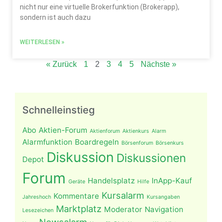
nicht nur eine virtuelle Brokerfunktion (Brokerapp),
sondern ist auch dazu
WEITERLESEN »
« Zurück
1
2
3
4
5
Nächste »
Schnelleinstieg
Abo
Aktien-Forum
Aktienforum
Aktienkurs
Alarm
Alarmfunktion
Boardregeln
Börsenforum
Börsenkurs
Diskussion
Diskussionen
Depot
Forum
Handelsplatz
InApp-Kauf
Geräte
Hilfe
Kursalarm
Kommentare
Jahreshoch
Kursangaben
Marktplatz
Moderator
Navigation
Lesezeichen