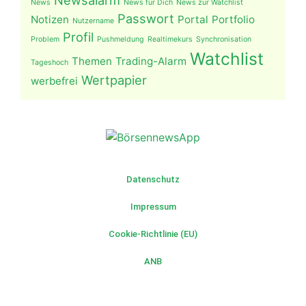
Newsalarm
News
News für Dich
News zur Watchlist
Passwort
Notizen
Portal
Portfolio
Nutzername
Profil
Problem
Pushmeldung
Realtimekurs
Synchronisation
Watchlist
Themen
Trading-Alarm
Tageshoch
Wertpapier
werbefrei
Datenschutz
Impressum
Cookie-Richtlinie (EU)
ANB