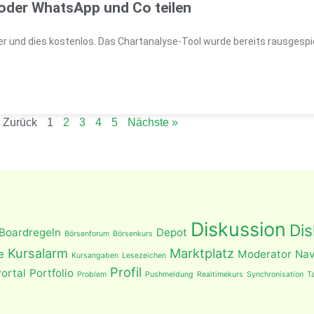
 oder WhatsApp und Co teilen
er und dies kostenlos. Das Chartanalyse-Tool wurde bereits rausgespi
 Zurück
1
2
3
4
5
Nächste »
Diskussion
Dis
Boardregeln
Depot
Börsenforum
Börsenkurs
Kursalarm
Marktplatz
e
Moderator
Nav
Kursangaben
Lesezeichen
Profil
ortal
Portfolio
Problem
Pushmeldung
Realtimekurs
Synchronisation
T