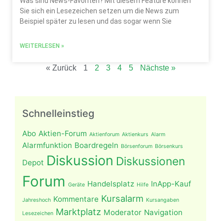
Was sind News-Favoriten? Mit diesem Feature können
Sie sich ein Lesezeichen setzen um die News zum
Beispiel später zu lesen und das sogar wenn Sie
WEITERLESEN »
« Zurück
1
2
3
4
5
Nächste »
Schnelleinstieg
Abo
Aktien-Forum
Aktienforum
Aktienkurs
Alarm
Alarmfunktion
Boardregeln
Börsenforum
Börsenkurs
Diskussion
Diskussionen
Depot
Forum
Handelsplatz
InApp-Kauf
Geräte
Hilfe
Kursalarm
Kommentare
Jahreshoch
Kursangaben
Marktplatz
Moderator
Navigation
Lesezeichen