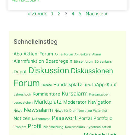
WEITERLESEN »
« Zurück
1
2
3
4
5
Nächste »
Schnelleinstieg
Abo
Aktien-Forum
Aktienforum
Aktienkurs
Alarm
Alarmfunktion
Boardregeln
Börsenforum
Börsenkurs
Diskussion
Diskussionen
Depot
Forum
Handelsplatz
InApp-Kauf
Geräte
Hilfe
Kursalarm
Kommentare
Jahreshoch
Kursangaben
Marktplatz
Moderator
Navigation
Lesezeichen
Newsalarm
News
News für Dich
News zur Watchlist
Passwort
Notizen
Portal
Portfolio
Nutzername
Profil
Problem
Pushmeldung
Realtimekurs
Synchronisation